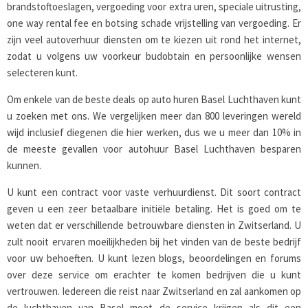
brandstoftoeslagen, vergoeding voor extra uren, speciale uitrusting,
one way rental fee en botsing schade vrijstelling van vergoeding. Er
zijn veel autoverhuur diensten om te kiezen uit rond het internet,
zodat u volgens uw voorkeur budobtain en persoonlijke wensen
selecteren kunt.
Om enkele van de beste deals op auto huren Basel Luchthaven kunt
u zoeken met ons. We vergelijken meer dan 800 leveringen wereld
wijd inclusief diegenen die hier werken, dus we u meer dan 10% in
de meeste gevallen voor autohuur Basel Luchthaven besparen
kunnen.
U kunt een contract voor vaste verhuurdienst. Dit soort contract
geven u een zeer betaalbare initiële betaling. Het is goed om te
weten dat er verschillende betrouwbare diensten in Zwitserland. U
zult nooit ervaren moeilijkheden bij het vinden van de beste bedrijf
voor uw behoeften. U kunt lezen blogs, beoordelingen en forums
over deze service om erachter te komen bedrijven die u kunt
vertrouwen. Iedereen die reist naar Zwitserland en zal aankomen op
de luchthaven van Basel moet de service krijgen als dit een